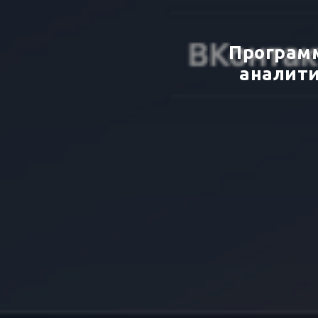
Программ
аналити